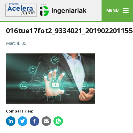
MENÚ
016tue17fot2_9334021_201902201155
Marchk 06
Compartir en: