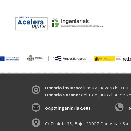
Horario invierno:
lunes a jueves de 8:00 a
Horario verano:
del 1 de junio al 30 de s
oap@ingeniariak.eus
6
C/ Zubieta 38, Bajo, 20007 Donostia / San