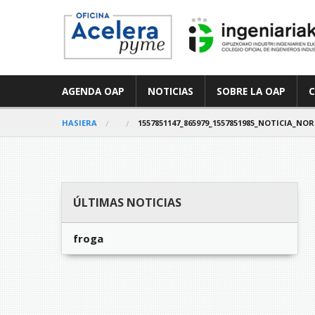
AGENDA OAP
NOTICIAS
SOBRE LA OAP
HASIERA
1557851147_865979_1557851985_NOTICIA_N
ÚLTIMAS NOTICIAS
froga