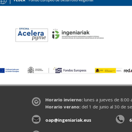
Horario invierno:
lunes a jueves de 8:00 a
Horario verano:
del 1 de junio al 30 de s
oap@ingeniariak.eus
6