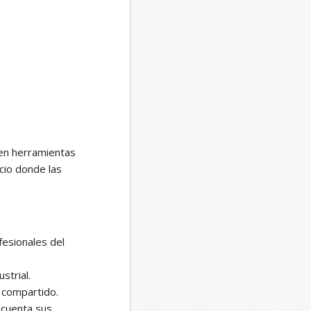
 en herramientas
cio donde las
fesionales del
strial.
 compartido.
 cuenta sus