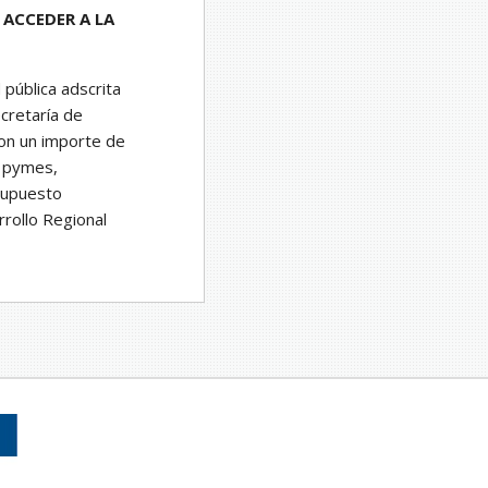
 ACCEDER A LA
pública adscrita
ecretaría de
 con un importe de
e pymes,
supuesto
rollo Regional