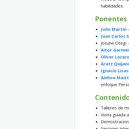
habilidades.
Ponentes
John Martin
–
Juan Carlos S
Josune Otegi –
Aitor Garme
Oliver Lazar
Aratz Quijan
Ignacio Liza
Ainhoa Maizt
enfoque Pers
Contenid
Talleres de me
Visita guiada
Demostracione
Sesiones inter