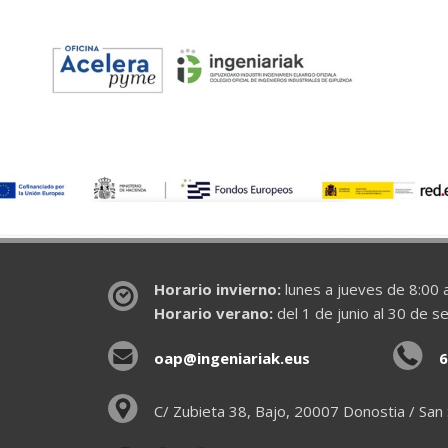
Horario invierno:
lunes a jueves de 8:00 a
Horario verano:
del 1 de junio al 30 de s
oap@ingeniariak.eus
6
C/ Zubieta 38, Bajo, 20007 Donostia / San