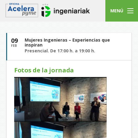
MENÚ
09
Mujeres Ingenieras – Experiencias que
inspiran
FEB
Presencial. De 17:00 h. a 19:00 h.
Fotos de la jornada