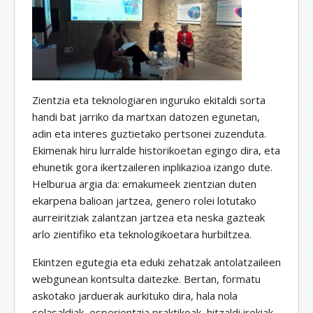
Zientzia eta teknologiaren inguruko ekitaldi sorta
handi bat jarriko da martxan datozen egunetan,
adin eta interes guztietako pertsonei zuzenduta.
Ekimenak hiru lurralde historikoetan egingo dira, eta
ehunetik gora ikertzaileren inplikazioa izango dute.
Helburua argia da: emakumeek zientzian duten
ekarpena balioan jartzea, genero rolei lotutako
aurreiritziak zalantzan jartzea eta neska gazteak
arlo zientifiko eta teknologikoetara hurbiltzea.
Ekintzen egutegia eta eduki zehatzak antolatzaileen
webgunean kontsulta daitezke. Bertan, formatu
askotako jarduerak aurkituko dira, hala nola
solasaldiak, esperientzia praktikoak, hitzaldi irekiak