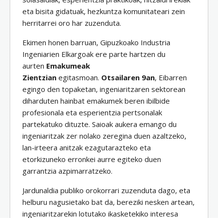
eta bisita gidatuak, hezkuntza komunitateari zein
herritarrei oro har zuzenduta.
Ekimen honen barruan, Gipuzkoako Industria
Ingeniarien Elkargoak ere parte hartzen du
aurten
Emakumeak
Zientzian
egitasmoan.
Otsailaren 9an
, Eibarren
egingo den topaketan, ingeniaritzaren sektorean
diharduten hainbat emakumek beren ibilbide
profesionala eta esperientzia pertsonalak
partekatuko dituzte. Saioak aukera emango du
ingeniaritzak zer nolako zeregina duen azaltzeko,
lan-irteera anitzak ezagutarazteko eta
etorkizuneko erronkei aurre egiteko duen
garrantzia azpimarratzeko.
Jardunaldia publiko orokorrari zuzenduta dago, eta
helburu nagusietako bat da, bereziki nesken artean,
ingeniaritzarekin lotutako ikasketekiko interesa