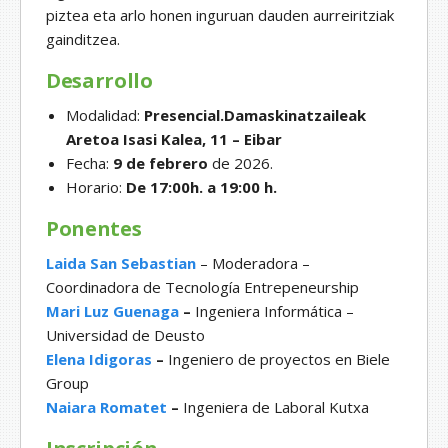
piztea eta arlo honen inguruan dauden aurreiritziak
gainditzea.
Desarrollo
Modalidad:
Presencial.Damaskinatzaileak
Aretoa Isasi Kalea, 11 – Eibar
Fecha:
9 de febrero
de 2026.
Horario:
De 17:00h. a 19:00 h.
Ponentes
Laida San Sebastian
– Moderadora –
Coordinadora de Tecnología Entrepeneurship
Mari Luz Guenaga
–
Ingeniera Informática –
Universidad de Deusto
Elena Idigoras
–
Ingeniero de proyectos en Biele
Group
Naiara Romatet
–
Ingeniera de Laboral Kutxa