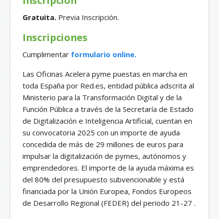
Inscripción
Gratuita.
Previa Inscripción.
Inscripciones
Cumplimentar
formulario online.
Las Oficinas Acelera pyme puestas en marcha en
toda España por Red.es, entidad pública adscrita al
Ministerio para la Transformación Digital y de la
Función Pública a través de la Secretaría de Estado
de Digitalización e Inteligencia Artificial, cuentan en
su convocatoria 2025 con un importe de ayuda
concedida de más de 29 millones de euros para
impulsar la digitalización de pymes, autónomos y
emprendedores. El importe de la ayuda máxima es
del 80% del presupuesto subvencionable y está
financiada por la Unión Europea, Fondos Europeos
de Desarrollo Regional (FEDER) del periodo 21-27 .