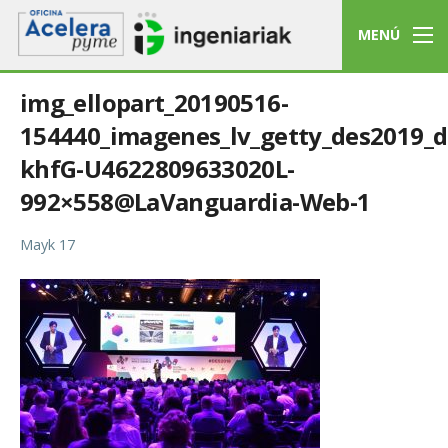
MENÚ
img_ellopart_20190516-
154440_imagenes_lv_getty_des2019_di
khfG-U4622809633020L-
992×558@LaVanguardia-Web-1
Mayk 17