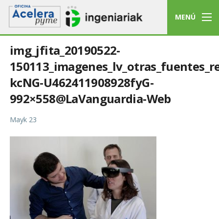
MENÚ
img_jfita_20190522-
150113_imagenes_lv_otras_fuentes_r
kcNG-U462411908928fyG-
992×558@LaVanguardia-Web
Mayk 23