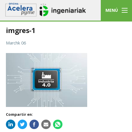
MENÚ
imgres-1
Marchk 06
Compartir en: