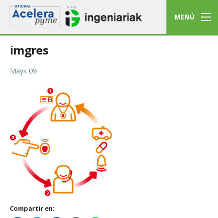
MENÚ
imgres
Mayk 09
Compartir en: