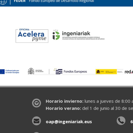
Horario invierno:
lunes a jueves de 8:00 a
Horario verano:
del 1 de junio al 30 de s
oap@ingeniariak.eus
6