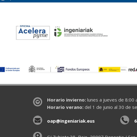
Horario invierno:
lunes a jueves de 8:00 a
Horario verano:
del 1 de junio al 30 de s
oap@ingeniariak.eus
6
C/ Zubieta 38, Bajo, 20007 Donostia / San