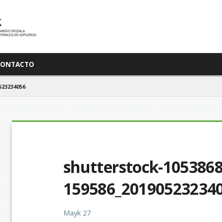
CONTACTO
523234056
shutterstock-1053868
159586_20190523234
Mayk 27