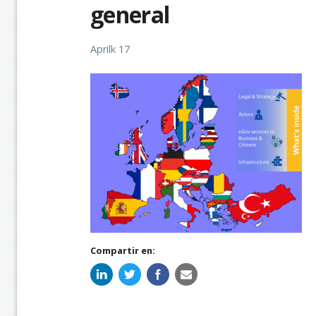
general
Aprilk 17
Compartir en: