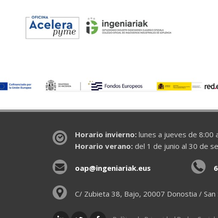
Horario invierno:
lunes a jueves de 8:00 a
Horario verano:
del 1 de junio al 30 de s
oap@ingeniariak.eus
6
C/ Zubieta 38, Bajo, 20007 Donostia / San