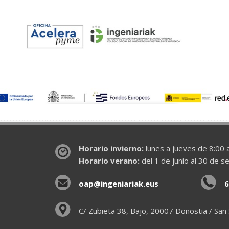
Horario invierno:
lunes a jueves de 8:00 a
Horario verano:
del 1 de junio al 30 de s
oap@ingeniariak.eus
6
C/ Zubieta 38, Bajo, 20007 Donostia / San