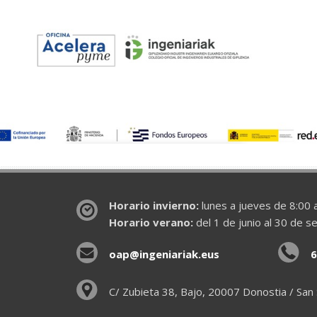
Horario invierno:
lunes a jueves de 8:00 a
Horario verano:
del 1 de junio al 30 de s
oap@ingeniariak.eus
6
C/ Zubieta 38, Bajo, 20007 Donostia / San