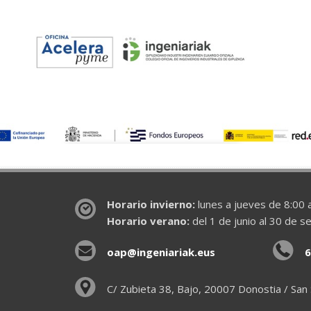
Horario invierno:
lunes a jueves de 8:00 a
Horario verano:
del 1 de junio al 30 de s
oap@ingeniariak.eus
6
C/ Zubieta 38, Bajo, 20007 Donostia / San