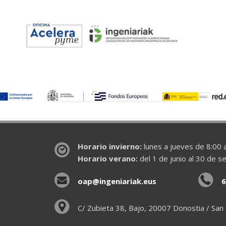
Horario invierno:
lunes a jueves de 8:00 a
Horario verano:
del 1 de junio al 30 de s
oap@ingeniariak.eus
6
C/ Zubieta 38, Bajo, 20007 Donostia / San