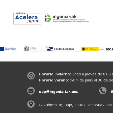
Horario invierno:
lunes a jueves de 8:00 a
Horario verano:
del 1 de junio al 30 de s
oap@ingeniariak.eus
6
C/ Zubieta 38, Bajo, 20007 Donostia / San