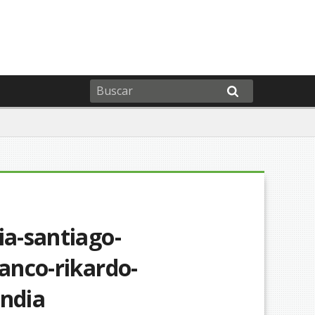
ia-santiago-
lanco-rikardo-
andia