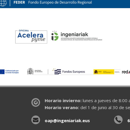
Horario invierno:
lunes a jueves de 8:00 a
Horario verano:
del 1 de junio al 30 de s
oap@ingeniariak.eus
6