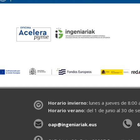
Horario invierno:
lunes a jueves de 8:00 a
Horario verano:
del 1 de junio al 30 de s
oap@ingeniariak.eus
6